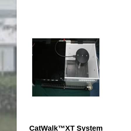
CatWalk™XT System