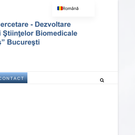
Română
English (UK)
hology Victor Babeş –
BEŞ – BUCHAREST
CONTACT
est