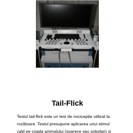
Tail-Flick
Testul tail-flick este un test de nocicepție utilizat la
rozătoare. Testul presupune aplicarea unui stimul
cald pe coada animalului (șoarece sau șobolan) și