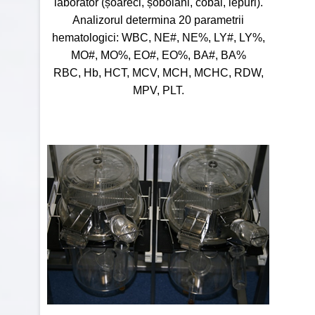
laborator (șoareci, șobolani, cobai, iepuri).
Analizorul determina 20 parametrii
hematologici: WBC, NE#, NE%, LY#, LY%,
MO#, MO%, EO#, EO%, BA#, BA%
RBC, Hb, HCT, MCV, MCH, MCHC, RDW,
MPV, PLT.