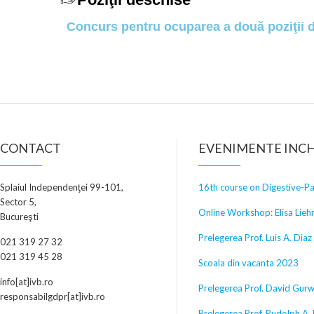
Concurs pentru ocuparea a două poziţii d
CONTACT
EVENIMENTE INCH
Splaiul Independenţei 99-101,
16th course on Digestive-P
Sector 5,
Online Workshop: Elisa Lieh
Bucureşti
Prelegerea Prof. Luis A. Diaz
021 319 27 32
021 319 45 28
Scoala din vacanta 2023
info[at]ivb.ro
Prelegerea Prof. David Gurw
responsabilgdpr[at]ivb.ro
Prelegerea Prof. Rudolph A.