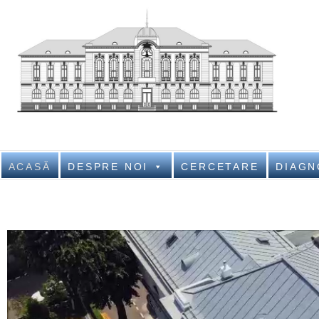
Nati
NATIONAL IN
ACASĂ
DESPRE NOI
CERCETARE
DIAGN