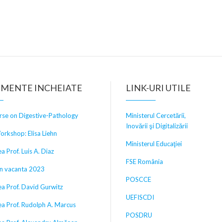
IMENTE INCHEIATE
LINK-URI UTILE
rse on Digestive-Pathology
Ministerul Cercetării,
Inovării şi Digitalizării
orkshop: Elisa Liehn
Ministerul Educaţiei
a Prof. Luis A. Diaz
FSE România
in vacanta 2023
POSCCE
ea Prof. David Gurwitz
UEFISCDI
ea Prof. Rudolph A. Marcus
POSDRU