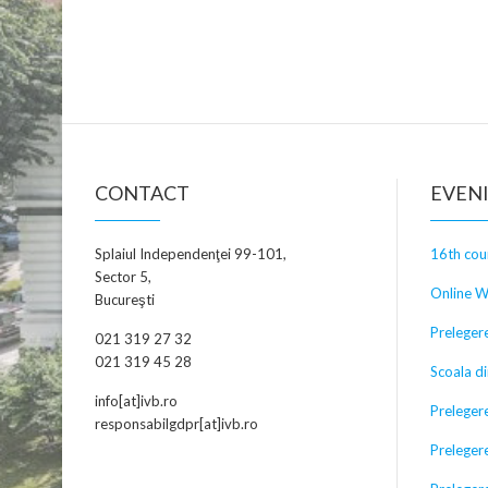
CONTACT
EVEN
Splaiul Independenţei 99-101,
16th cou
Sector 5,
Online W
Bucureşti
Prelegere
021 319 27 32
021 319 45 28
Scoala d
info[at]ivb.ro
Preleger
responsabilgdpr[at]ivb.ro
Preleger