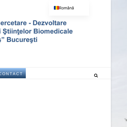
Română
English (UK)
hology Victor Babeş –
BEŞ – BUCHAREST
CONTACT
est