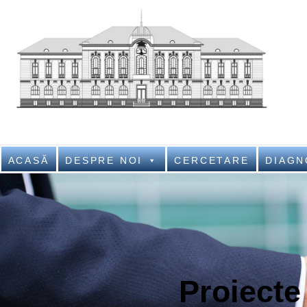
Nati
NATIONAL IN
ACASĂ
DESPRE NOI
CERCETARE
DIAGN
Proiecte