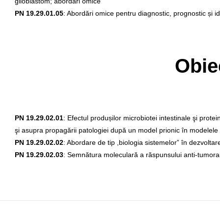
glioblastom; abordări omice
PN 19.29.01.05
: Abordări omice pentru diagnostic, prognostic și id
Obie
PN 19.29.02.01
: Efectul produșilor microbiotei intestinale şi prote
şi asupra propagării patologiei după un model prionic în modele
PN 19.29.02.02
: Abordare de tip ,biologia sistemelor” în dezvoltar
PN 19.29.02.03
: Semnătura moleculară a răspunsului anti-tumor